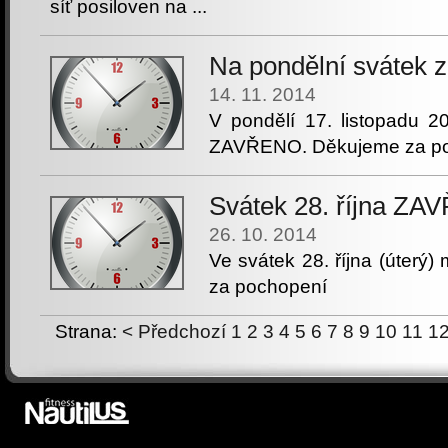
síť posiloven na ...
Na pondělní svátek 
14. 11. 2014
V pondělí 17. listopadu 2
ZAVŘENO. Děkujeme za po
Svátek 28. října Z
26. 10. 2014
Ve svátek 28. října (úter
za pochopení
Strana:
< Předchozí
1
2
3
4
5
6
7
8
9
10
11
1