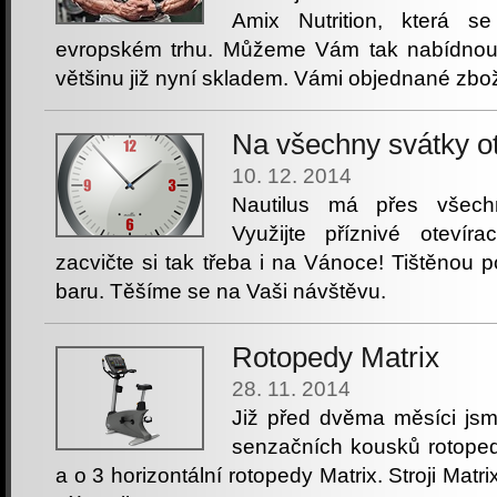
Amix Nutrition, která s
evropském trhu. Můžeme Vám tak nabídnout
většinu již nyní skladem. Vámi objednané zboží
Na všechny svátky o
10. 12. 2014
Nautilus má přes všec
Využijte příznivé oteví
zacvičte si tak třeba i na Vánoce! Tištěnou 
baru. Těšíme se na Vaši návštěvu.
Rotopedy Matrix
28. 11. 2014
Již před dvěma měsíci jsme
senzačních kousků rotoped
a o 3 horizontální rotopedy Matrix. Stroji Matr