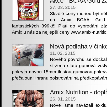
Akce - BCAA Gold za
27. 03. 2015
Skvělé ceny mohou být něk
na Amix BCAA Gold 
fantastických 399kč! Platí do vyprodání zá
Amix u nás za nejlepší ceny www.amix-nutritio
Nová podlaha v čink
11. 02. 2015
Nového povrchu se dočkal
stržena stará gumová vrst
pokryta novou 15mm tlustou gumovou pokrýv
přečalounili hranu polstrování na předkopávání,
Amix Nutrition - dopl
26. 01. 2015
Nově jsme navázali exkluz